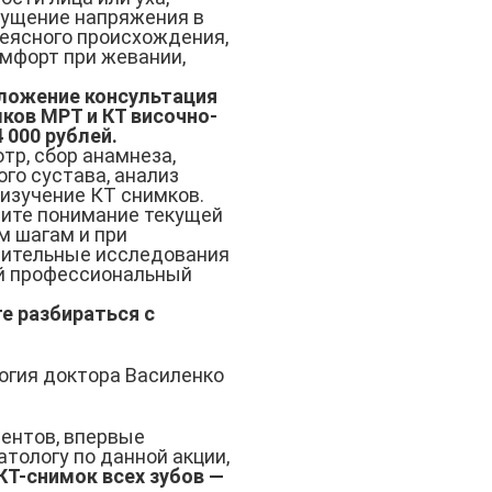
щущение напряжения в
еясного происхождения,
мфорт при жевании,
дложение консультация
мков МРТ и КТ височно-
 000 рублей.
тр, сбор анамнеза,
го сустава, анализ
 изучение КТ снимков.
чите понимание текущей
м шагам и при
нительные исследования
й профессиональный
е разбираться с
огия доктора Василенко
иентов, впервые
тологу по данной акции,
КТ-снимок всех зубов —