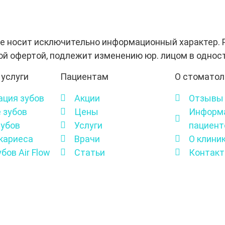
е носит исключительно информационный характер. 
ой офертой, подлежит изменению юр. лицом в однос
услуги
Пациентам
О стоматол
ция зубов
Акции
Отзывы
 зубов
Цены
Информа
зубов
Услуги
пациент
кариеса
Врачи
О клини
бов Air Flow
Статьи
Контак