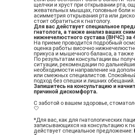
щелчки и хруст при открывании рта, о
жевательных мышцах, головные боли н
асимметрия открывания рта или диско
стоит обратиться к гнатологу.
Для вас действует специальное пре
гнатолога, а также анализ ваших сни
нижнечелюстного сустава (ВНЧС) за 4
На приеме проводится подробный осмо
оценка работы височно нижнечелюстно
прикуса и мышечного баланса, а также
По результатам консультации вы полу
ситуации, рекомендации по дальнейши
необходимости направление на допол
или смежных специалистов. Спокойны
подход без спешки и лишних обещаний.
Запишитесь на консультацию и начнит
причиной дискомфорта.
С заботой о вашем здоровье, стоматол
🤍
*Для вас, как для гнатологических пац
записывающихся на консультацию к гна
действует специальное предложение: