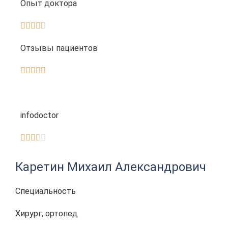
Опыт доктора





Отзывы пациентов





infodoctor





Каретин Михаил Александрович
Cпециальность
Хирург, ортопед