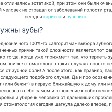
 не отличались эстетикой, при этом они были оче
 человек не страдал от заболеваний полости рта
сегодня
кариеса
и
пульпита
.
нужны зубы?
о однозначного 100%-го «алгоритма» выбора зубно
аненных причин такой сложности является тот фа
ко тогда, когда уже «прижмет» так, что терпеть
з
ом поиске стоматолога в таких случаях просто не
я от зубной боли! А после этого, как правило, п
 следующего подобного случая. Да и про осозна
ет (или бежит) в первую ближайшую к дому или м
ересована в себе самом и отношение к собственно
доровье и уберечь человека от дальнейших пробл
я стоматология сегодня шагнула далеко вперед, 