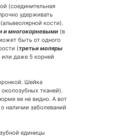
ой (соединительная
 прочно удерживать
(альвеолярной кости).
 и многокорневыми
(в
может быть от одного
рости (
третьи моляры
4 или даже 5 корней
оронкой. Шейка
 околозубных тканей).
орме ее не видно. А вот
 о наличии заболеваний
 зубной единицы