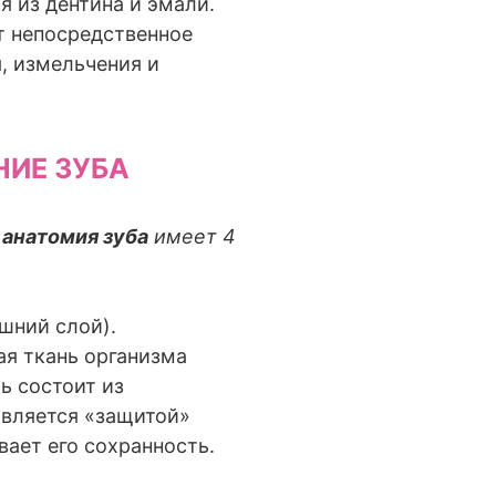
я из дентина и эмали.
т непосредственное
, измельчения и
НИЕ ЗУБА
 анатомия зуба
имеет 4
шний слой).
ая ткань организма
ль состоит из
является «защитой»
вает его сохранность.