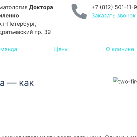
матология
Доктора
+7 (812) 501-11-
иленко
Заказать звонок
кт-Петербург,
дратьевский пр. 39
оманда
Цены
О клинике
а — как