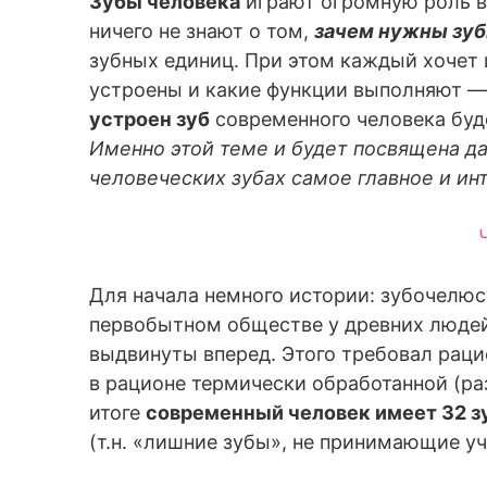
Зубы человека
играют огромную роль в 
ничего не знают о том,
зачем нужны зуб
зубных единиц. При этом каждый хочет 
устроены и какие функции выполняют —
устроен зуб
современного человека буде
Именно этой теме и будет посвящена да
человеческих зубах самое главное и ин
Для начала немного истории: зубочелюс
первобытном обществе у древних люде
выдвинуты вперед. Этого требовал раци
в рационе термически обработанной (ра
итоге
современный человек имеет 32 з
(т.н. «лишние зубы», не принимающие у