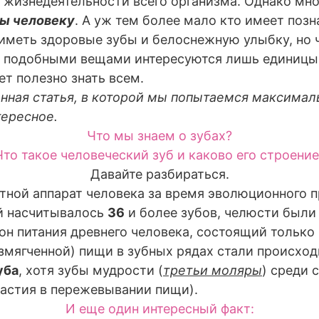
жизнедеятельности всего организма. Однако многи
ы человеку
. А уж тем более мало кто имеет поз
иметь здоровые зубы и белоснежную улыбку, но ч
 подобными вещами интересуются лишь единицы 
т полезно знать всем.
нная статья, в которой мы попытаемся максимал
тересное.
Что мы знаем о зубах?
Что такое человеческий зуб и каково его строение
Давайте разбираться.
тной аппарат человека за время эволюционного 
й насчитывалось
36
и более зубов, челюсти были
он питания древнего человека, состоящий только
змягченной) пищи в зубных рядах стали происход
уба
, хотя зубы мудрости (
третьи моляры
) среди 
частия в пережевывании пищи).
И еще один интересный факт: