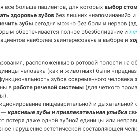
ся все больше пациентов, для которых
выбор стом
ть здоровье зубов
без лишних «напоминаний» и 
лечить зубы
сегодня можно без боли и нервов (з
торым обеспечивается полное обезболивание и
ле
пациентов наиболее заинтересована в выборе и
хо
зования, расположенные в ротовой полости на 
диницы человека (как и животных) были «предна
функциональность зубов современного человека 
аны в
работе речевой системы
(для четкого прои
ы).
нкционирование пищеварительной и дыхательной с
я —
красивые зубы и привлекательная улыбка
сви
от потеря даже одной зубной единицы или неправи
зное нарушение эстетической составляющей чел